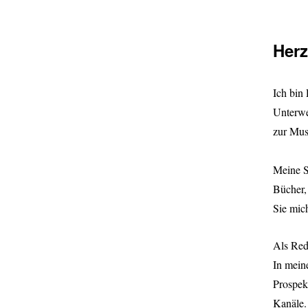
Herz
Ich bin 
Unterwe
zur Mus
Meine S
Bücher,
Sie mic
Als Red
In mein
Prospek
Kanäle.